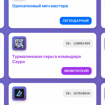
Орихалковый меч мастера
ЛЕГЕНДАРНЫЙ
ID: 120001469
Турмалиновая серьга командира
Сауро
МИФИЧЕСКИЙ
ID: 167020036