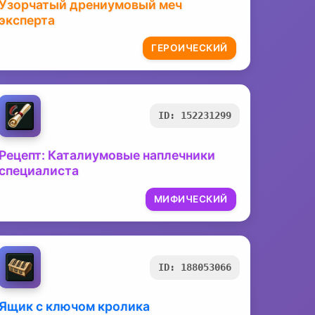
Узорчатый дрениумовый меч
эксперта
ГЕРОИЧЕСКИЙ
ID: 152231299
Рецепт: Каталиумовые наплечники
специалиста
МИФИЧЕСКИЙ
ID: 188053066
Ящик с ключом кролика