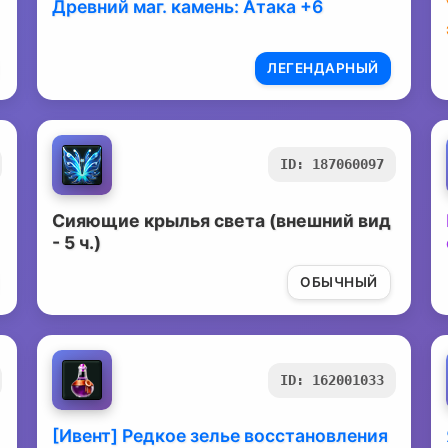
Древний маг. камень: Атака +6
ЛЕГЕНДАРНЫЙ
ID: 187060097
Сияющие крылья света (внешний вид
- 5 ч.)
ОБЫЧНЫЙ
ID: 162001033
[Ивент] Редкое зелье восстановления