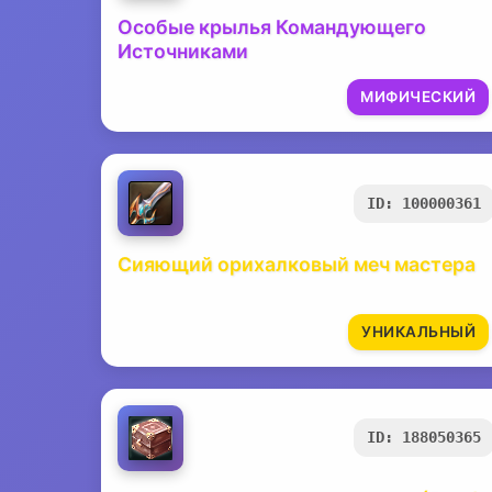
Особые крылья Командующего
Источниками
МИФИЧЕСКИЙ
ID: 100000361
Сияющий орихалковый меч мастера
УНИКАЛЬНЫЙ
ID: 188050365