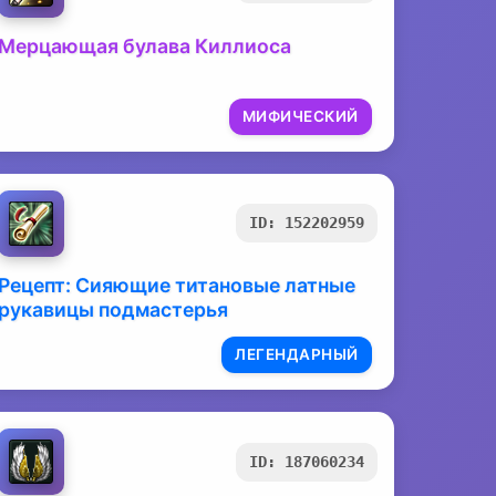
Мерцающая булава Киллиоса
МИФИЧЕСКИЙ
ID: 152202959
Рецепт: Сияющие титановые латные
рукавицы подмастерья
ЛЕГЕНДАРНЫЙ
ID: 187060234