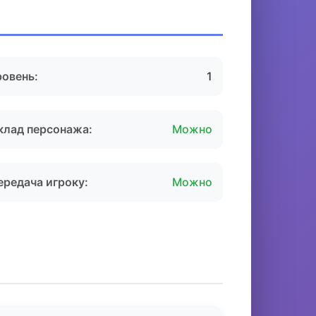
ровень:
1
клад персонажа:
Можно
ередача игроку:
Можно