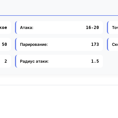
Атака:
То
кое
16-20
Парирование:
Ск
50
173
Радиус атаки:
2
1.5