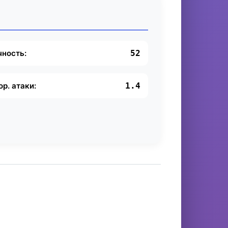
чность:
52
ор. атаки:
1.4