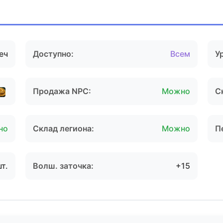
еч
Доступно:
Всем
У
Продажа NPC:
Можно
С
но
Склад легиона:
Можно
П
шт.
Волш. заточка:
+15