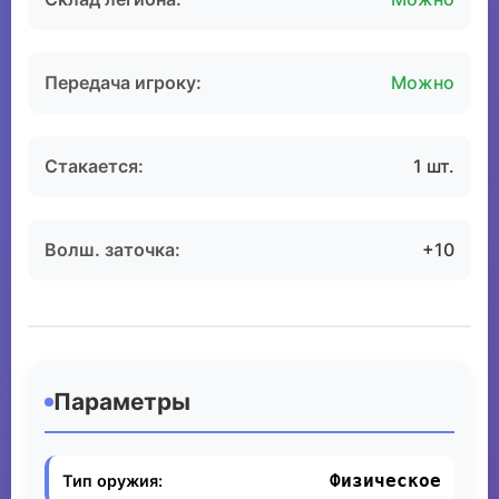
Передача игроку:
Можно
Стакается:
1 шт.
Волш. заточка:
+10
Параметры
Физическое
Тип оружия: