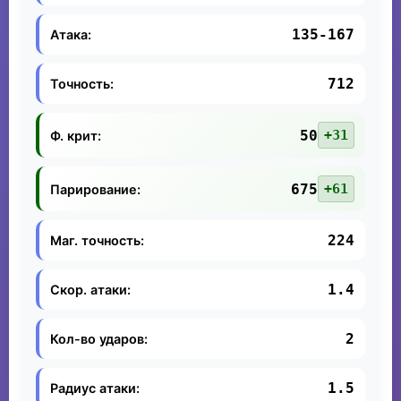
135-167
Атака:
712
Точность:
50
+31
Ф. крит:
675
+61
Парирование:
224
Маг. точность:
1.4
Скор. атаки:
2
Кол-во ударов:
1.5
Радиус атаки: