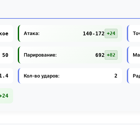
Атака:
То
кое
140-172
+24
Парирование:
Ма
50
692
+82
Кол-во ударов:
Ра
1.4
2
+24