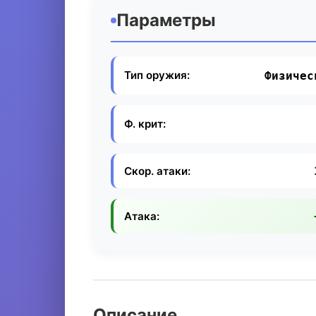
Параметры
Тип оружия:
Физичес
Ф. крит:
Скор. атаки:
Атака:
Описание