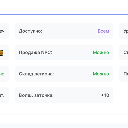
еч
Доступно:
Всем
У
Продажа NPC:
Можно
С
но
Склад легиона:
Можно
П
шт.
Волш. заточка:
+10