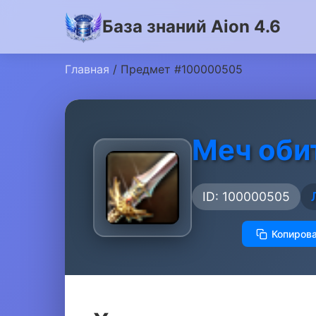
База знаний Aion 4.6
Главная
/ Предмет #100000505
Меч оби
ID: 100000505
Копирова