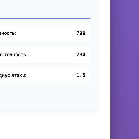
чность:
738
г. точность:
234
диус атаки:
1.5