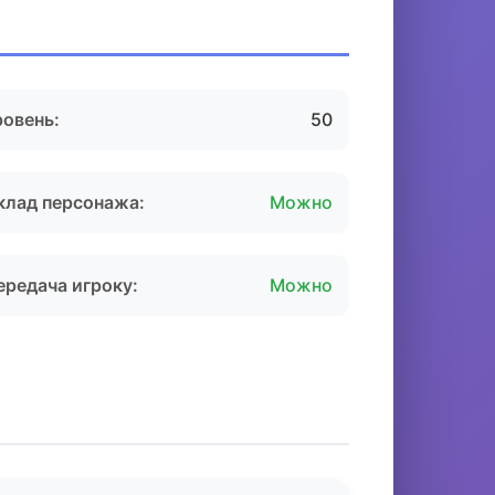
ровень:
50
клад персонажа:
Можно
ередача игроку:
Можно