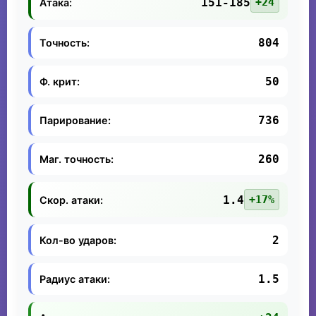
151-185
+24
Атака:
804
Точность:
50
Ф. крит:
736
Парирование:
260
Маг. точность:
1.4
+17%
Скор. атаки:
2
Кол-во ударов:
1.5
Радиус атаки: