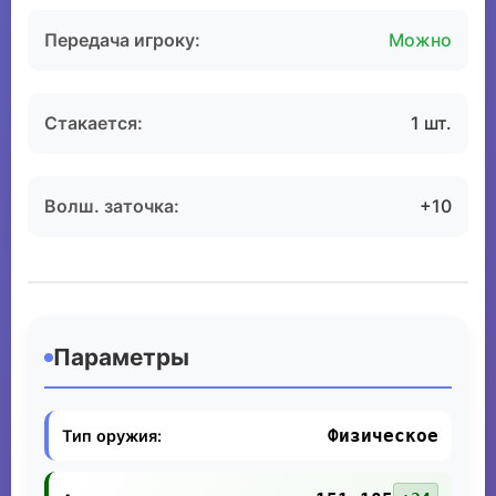
Передача игроку:
Можно
Стакается:
1 шт.
Волш. заточка:
+10
Параметры
Физическое
Тип оружия: