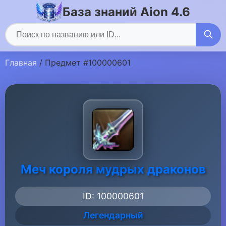
База знаний Aion 4.6
Главная
/ Предмет #100000601
Меч короля мудрых драконов
ID: 100000601
Легендарный