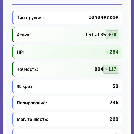
Физическое
Тип оружия:
151-185
+30
Атака:
+264
HP:
804
+117
Точность:
50
Ф. крит:
736
Парирование:
260
Маг. точность: