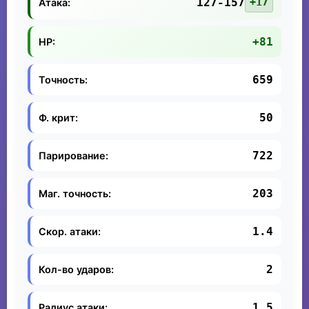
127-157
+17
Атака:
+81
HP:
659
Точность:
50
Ф. крит:
722
Парирование:
203
Маг. точность:
1.4
Скор. атаки:
2
Кол-во ударов:
1.5
Радиус атаки: