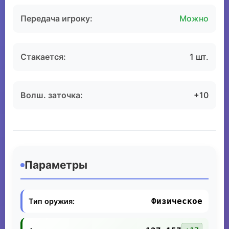
Передача игроку:
Можно
Стакается:
1 шт.
Волш. заточка:
+10
Параметры
Физическое
Тип оружия: