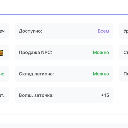
еч
Доступно:
Всем
У
Продажа NPC:
Можно
С
но
Склад легиона:
Можно
П
шт.
Волш. заточка:
+15