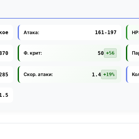
Атака:
HP
кое
161-197
Ф. крит:
Па
870
50
+56
Скор. атаки:
Ко
285
1.4
+19%
1.5