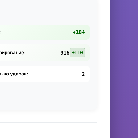
:
+184
рирование:
916
+110
л-во ударов:
2