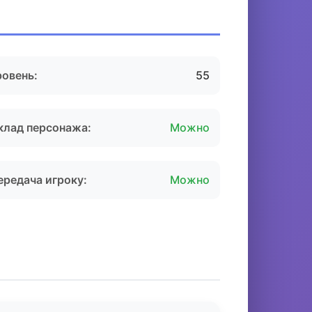
ровень:
55
клад персонажа:
Можно
ередача игроку:
Можно