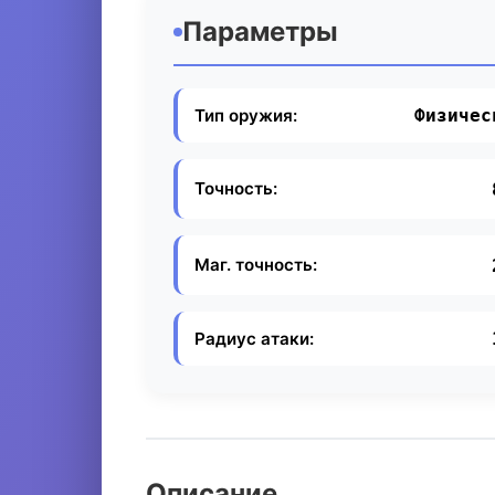
Параметры
Тип оружия:
Физичес
Точность:
Маг. точность:
Радиус атаки:
Описание