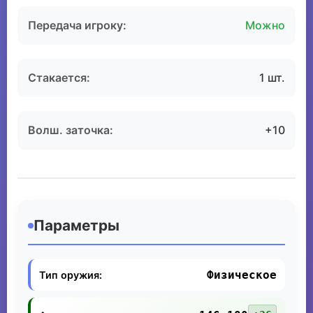
Передача игроку:
Можно
Стакается:
1 шт.
Волш. заточка:
+10
Параметры
Физическое
Тип оружия: