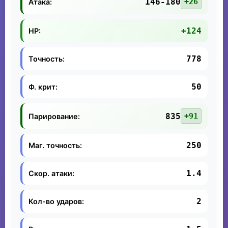
146-180
+26
Атака:
+124
HP:
778
Точность:
50
Ф. крит:
835
+91
Парирование:
250
Маг. точность:
1.4
Скор. атаки:
2
Кол-во ударов: