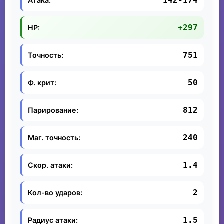
142-174
Атака:
+297
HP:
751
Точность:
50
Ф. крит:
812
Парирование:
240
Маг. точность:
1.4
Скор. атаки:
2
Кол-во ударов:
1.5
Радиус атаки: