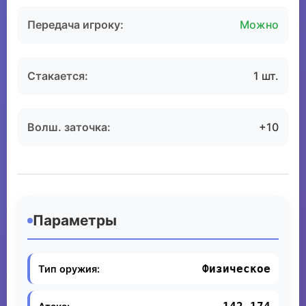
Передача игроку:
Можно
Стакается:
1 шт.
Волш. заточка:
+10
Параметры
Физическое
Тип оружия: