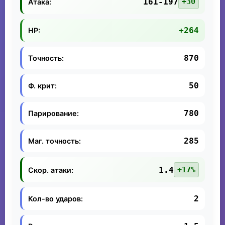
161-197
+30
Атака:
+264
HP:
870
Точность:
50
Ф. крит:
780
Парирование:
285
Маг. точность:
1.4
+17%
Скор. атаки:
2
Кол-во ударов: