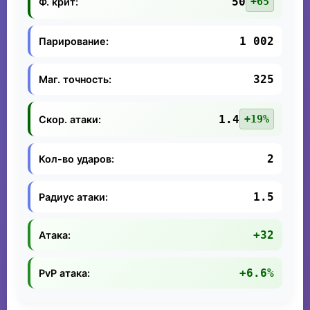
50
+65
Ф. крит:
1 002
Парирование:
325
Маг. точность:
1.4
+19%
Скор. атаки:
2
Кол-во ударов:
1.5
Радиус атаки:
+32
Атака:
+6.6%
PvP атака: