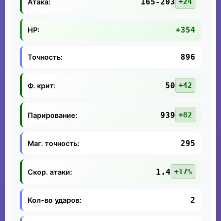
165-203
+24
Атака:
+354
HP:
896
Точность:
50
+42
Ф. крит:
939
+82
Парирование:
295
Маг. точность:
1.4
+17%
Скор. атаки:
2
Кол-во ударов: