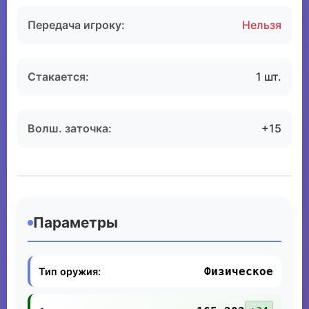
Передача игроку:
Нельзя
Стакается:
1 шт.
Волш. заточка:
+15
Параметры
Физическое
Тип оружия: