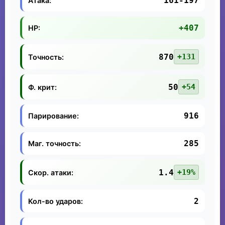
161-197
Атака:
+407
HP:
870
+131
Точность:
50
+54
Ф. крит:
916
Парирование:
285
Маг. точность:
1.4
+19%
Скор. атаки:
2
Кол-во ударов: