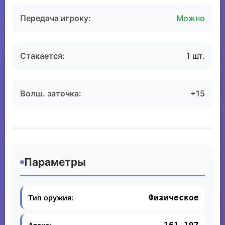
Передача игроку:
Можно
Стакается:
1 шт.
Волш. заточка:
+15
Параметры
Физическое
Тип оружия: