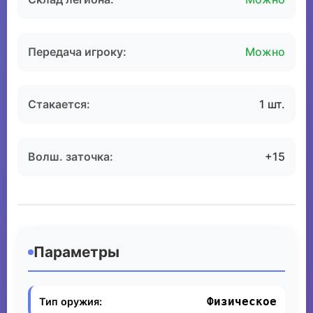
Передача игроку:
Можно
Стакается:
1 шт.
Волш. заточка:
+15
Параметры
Физическое
Тип оружия: