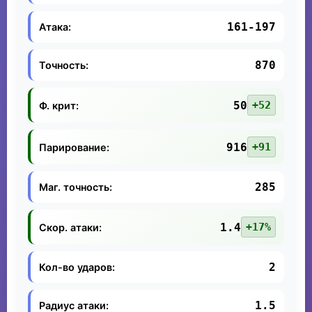
161-197
Атака:
870
Точность:
50
+52
Ф. крит:
916
+91
Парирование:
285
Маг. точность:
1.4
+17%
Скор. атаки:
2
Кол-во ударов:
1.5
Радиус атаки: