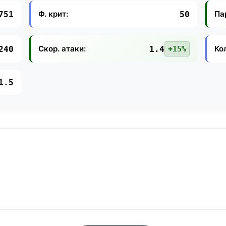
Ф. крит:
Па
751
50
Скор. атаки:
Ко
240
1.4
+15%
1.5