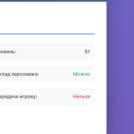
ровень:
51
клад персонажа:
Можно
ередача игроку:
Нельзя