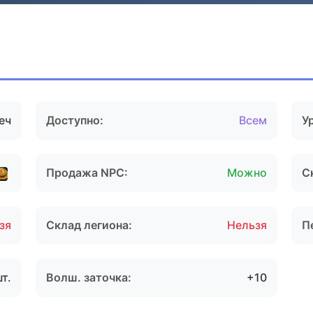
еч
Доступно:
Всем
У
Продажа NPC:
Можно
С
зя
Склад легиона:
Нельзя
П
шт.
Волш. заточка:
+10