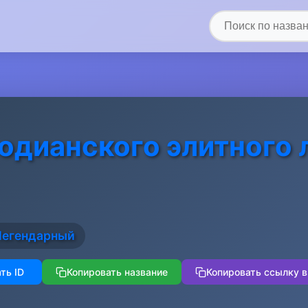
одианского элитного 
Легендарный
ть ID
Копировать название
Копировать ссылку в