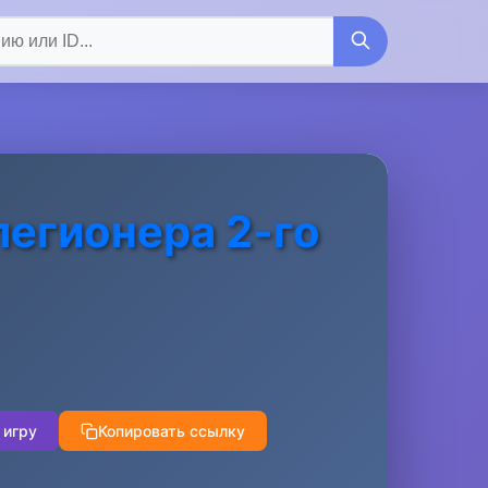
легионера 2-го
 игру
Копировать ссылку