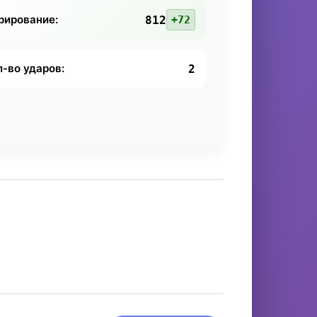
рирование:
812
+72
л-во ударов:
2