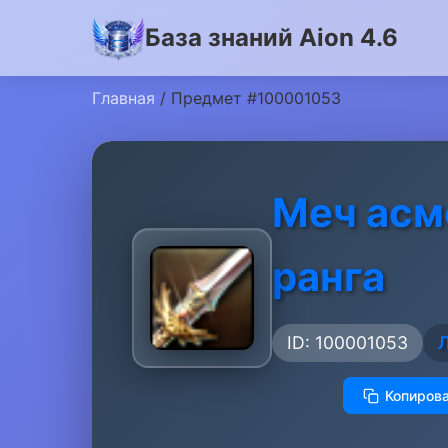
База знаний Aion 4.6
Главная
/ Предмет #100001053
Меч асм
ранга
ID: 100001053
Копирова