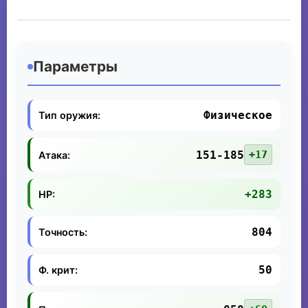
Параметры
Физическое
Тип оружия:
151-185
+17
Атака:
+283
HP:
804
Точность:
50
Ф. крит: