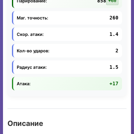
858
+60
Парирование:
260
Маг. точность:
1.4
Скор. атаки:
2
Кол-во ударов:
1.5
Радиус атаки:
+17
Атака:
Описание