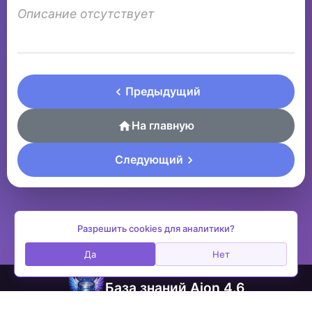
Описание отсутствует
Предыдущий
На главную
Следующий
Разрешить cookies для аналитики?
Да
Нет
База знаний Aion 4.6
contactplay@ya.ru