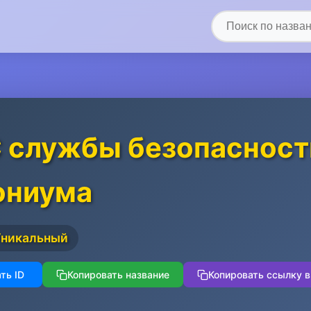
 службы безопасност
ониума
Уникальный
ть ID
Копировать название
Копировать ссылку в