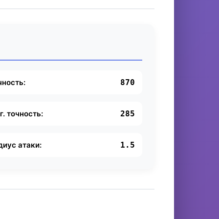
чность:
870
г. точность:
285
диус атаки:
1.5