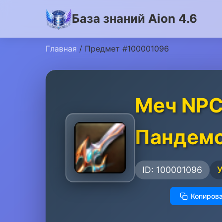
База знаний Aion 4.6
Главная
/ Предмет #100001096
Меч NPC
Пандем
ID: 100001096
Копирова