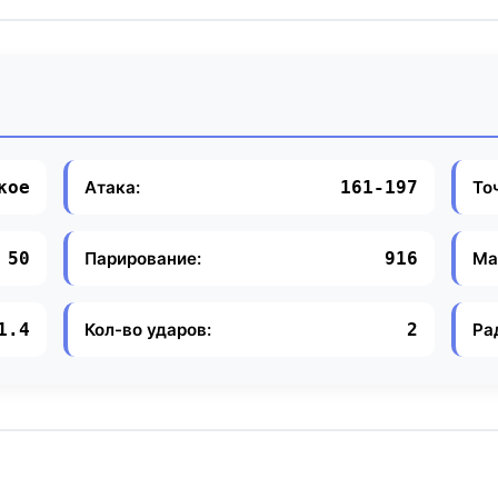
Атака:
То
кое
161-197
Парирование:
Ма
50
916
Кол-во ударов:
Ра
1.4
2