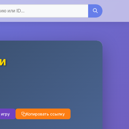
и
 игру
Копировать ссылку