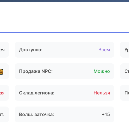
еч
Доступно:
Всем
У
Продажа NPC:
Можно
С
зя
Склад легиона:
Нельзя
П
шт.
Волш. заточка:
+15