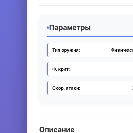
Параметры
Тип оружия:
Физичес
Ф. крит:
Скор. атаки:
Описание