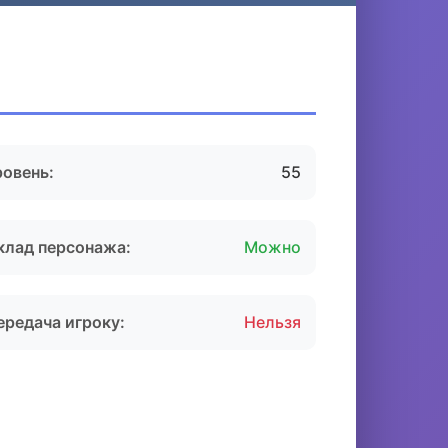
ровень:
55
клад персонажа:
Можно
ередача игроку:
Нельзя