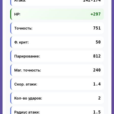
142-174
Атака:
+297
HP:
751
Точность:
50
Ф. крит:
812
Парирование:
240
Маг. точность:
1.4
Скор. атаки:
2
Кол-во ударов:
1.5
Радиус атаки: