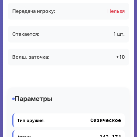
Передача игроку:
Нельзя
Стакается:
1 шт.
Волш. заточка:
+10
Параметры
Физическое
Тип оружия: