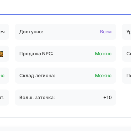
еч
Доступно:
Всем
У
Продажа NPC:
Можно
С
но
Склад легиона:
Можно
П
шт.
Волш. заточка:
+10