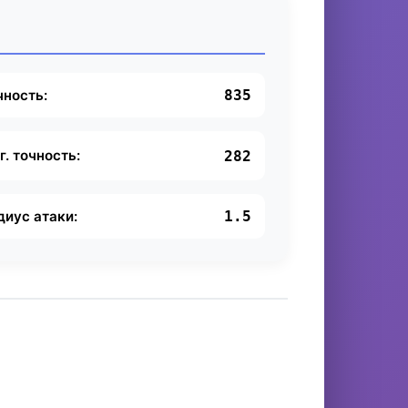
чность:
835
г. точность:
282
диус атаки:
1.5