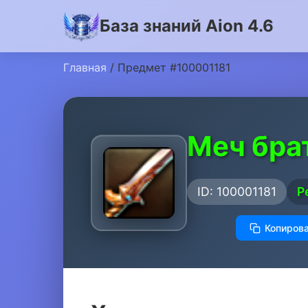
База знаний Aion 4.6
Главная
/ Предмет #100001181
Меч бра
ID: 100001181
Р
Копирова