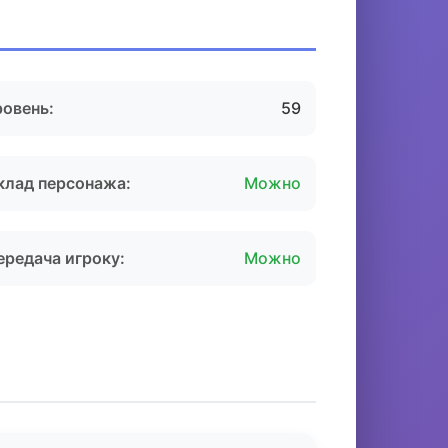
ровень:
59
клад персонажа:
Можно
ередача игроку:
Можно