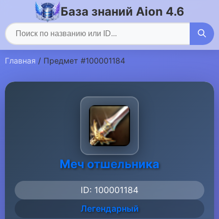
База знаний Aion 4.6
Главная
/ Предмет #100001184
Меч отшельника
ID: 100001184
Легендарный