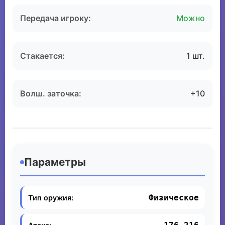
Передача игроку:
Можно
Стакается:
1 шт.
Волш. заточка:
+10
Параметры
Физическое
Тип оружия: