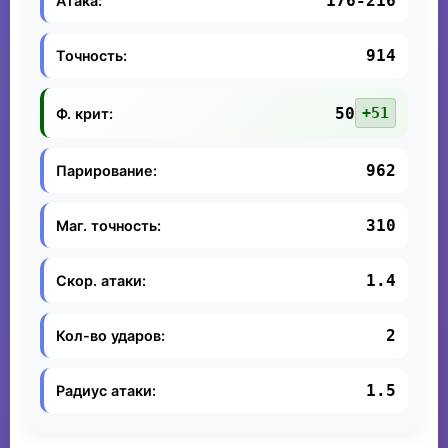
176-216
Атака:
914
Точность:
50
+51
Ф. крит:
962
Парирование:
310
Маг. точность:
1.4
Скор. атаки:
2
Кол-во ударов:
1.5
Радиус атаки: