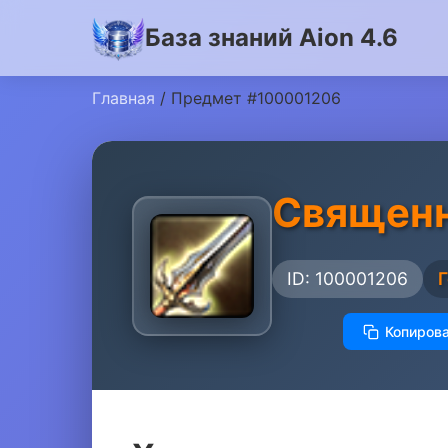
База знаний Aion 4.6
Главная
/ Предмет #100001206
Священн
ID: 100001206
Копирова