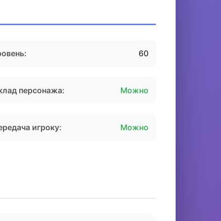
ровень:
60
клад персонажа:
Можно
ередача игроку:
Можно