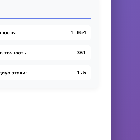
чность:
1 054
г. точность:
361
диус атаки:
1.5