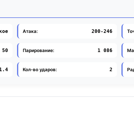
Атака:
То
кое
200-246
Парирование:
Ма
50
1 086
Кол-во ударов:
Ра
1.4
2