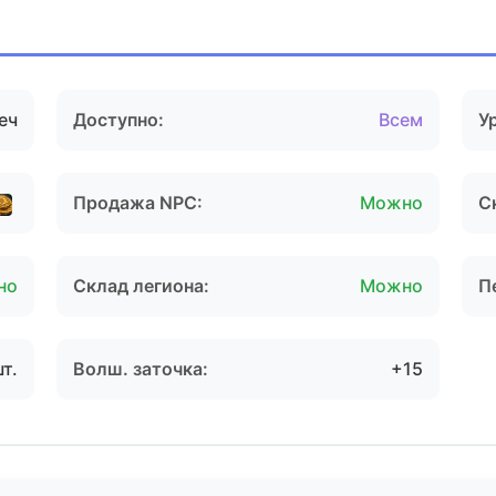
еч
Доступно:
Всем
У
Продажа NPC:
Можно
С
но
Склад легиона:
Можно
П
шт.
Волш. заточка:
+15