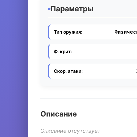
Параметры
Тип оружия:
Физичес
Ф. крит:
Скор. атаки:
Описание
Описание отсутствует