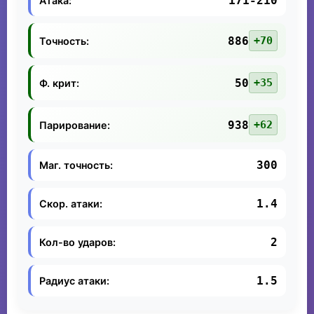
171-210
Атака:
886
+70
Точность:
50
+35
Ф. крит:
938
+62
Парирование:
300
Маг. точность:
1.4
Скор. атаки:
2
Кол-во ударов:
1.5
Радиус атаки: