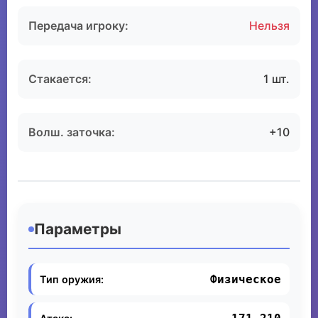
Передача игроку:
Нельзя
Стакается:
1 шт.
Волш. заточка:
+10
Параметры
Физическое
Тип оружия: