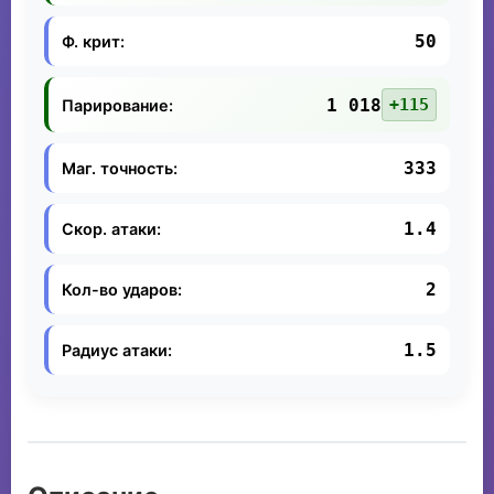
50
Ф. крит:
1 018
+115
Парирование:
333
Маг. точность:
1.4
Скор. атаки:
2
Кол-во ударов:
1.5
Радиус атаки: