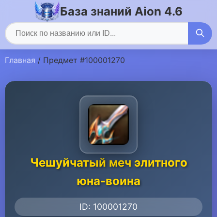
База знаний Aion 4.6
Главная
/ Предмет #100001270
Чешуйчатый меч элитного
юна-воина
ID: 100001270