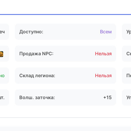
еч
Доступно:
Всем
У
Продажа NPC:
Нельзя
С
но
Склад легиона:
Нельзя
П
шт.
Волш. заточка:
+15
У