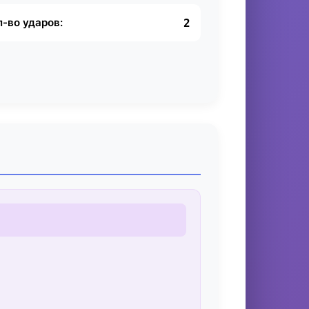
л-во ударов:
2