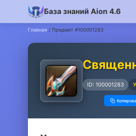
База знаний Aion 4.6
Главная
/ Предмет #100001283
Священн
ID: 100001283
Копирова