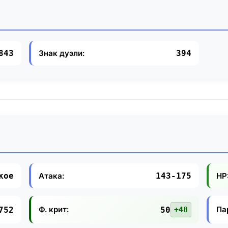
Знак дуэли:
843
394
Атака:
HP
кое
143-175
Ф. крит:
Па
752
50
+48