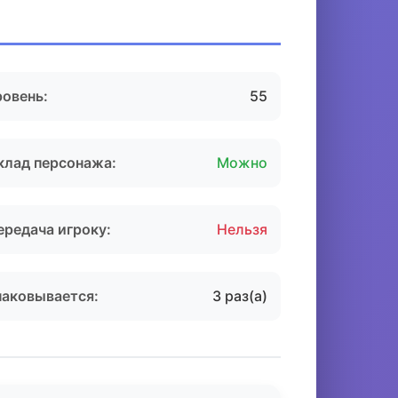
ровень:
55
клад персонажа:
Можно
ередача игроку:
Нельзя
паковывается:
3 раз(а)