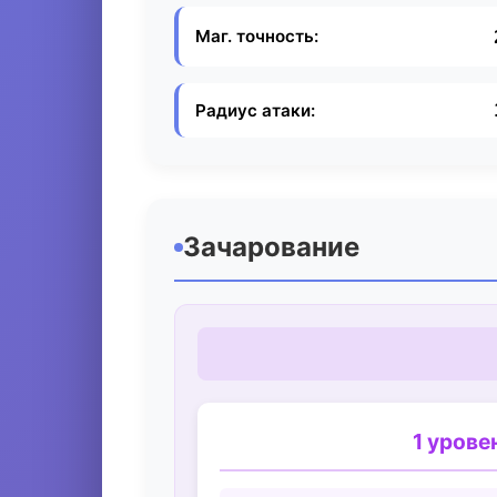
Маг. точность:
Радиус атаки:
Зачарование
1 урове