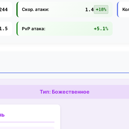
Скор. атаки:
Ко
244
1.4
+18%
PvP атака:
1.5
+5.1%
Тип: Божественное
нь