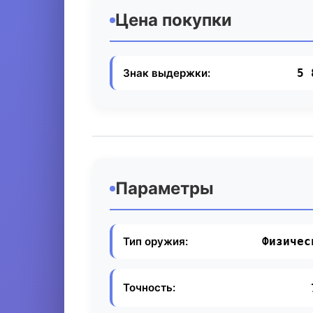
Цена покупки
Знак выдержки:
5 
Параметры
Тип оружия:
Физичес
Точность: