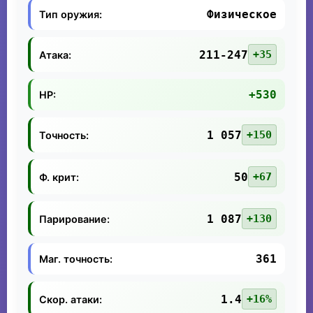
Физическое
Тип оружия:
211-247
+35
Атака:
+530
HP:
1 057
+150
Точность:
50
+67
Ф. крит:
1 087
+130
Парирование:
361
Маг. точность:
1.4
+16%
Скор. атаки: