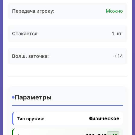
Передача игроку:
Можно
Стакается:
1 шт.
Волш. заточка:
+14
Параметры
Физическое
Тип оружия: