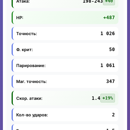
198-243
+40
Атака:
+487
HP:
1 026
Точность:
50
Ф. крит:
1 061
Парирование:
347
Маг. точность:
1.4
+19%
Скор. атаки:
2
Кол-во ударов: