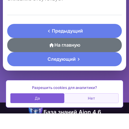
Предыдущий
На главную
Следующий
Разрешить cookies для аналитики?
Да
Нет
База знаний Aion 4.6
contactplay@ya.ru