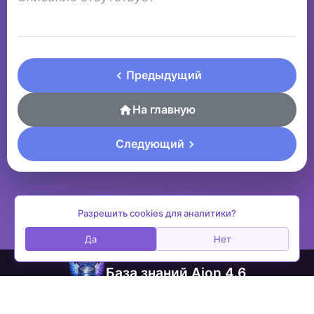
Предыдущий
На главную
Следующий
Разрешить cookies для аналитики?
Да
Нет
База знаний Aion 4.6
contactplay@ya.ru