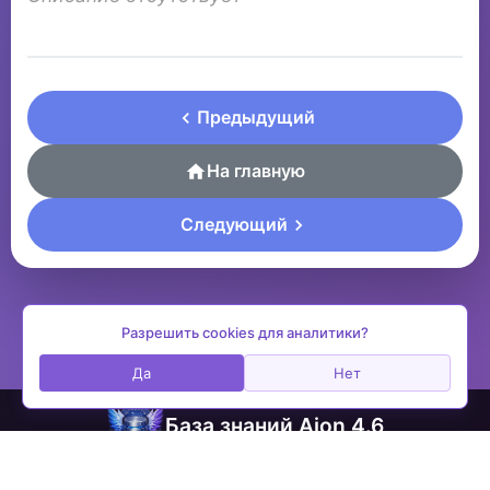
Предыдущий
На главную
Следующий
Разрешить cookies для аналитики?
Да
Нет
База знаний Aion 4.6
contactplay@ya.ru