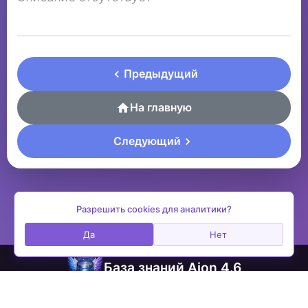
Предыдущий
На главную
Следующий
Разрешить cookies для аналитики?
Да
Нет
База знаний Aion 4.6
contactplay@ya.ru