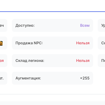
еч
Доступно:
Всем
У
Продажа NPC:
Нельзя
С
зя
Склад легиона:
Нельзя
П
шт.
Аугментация:
+255