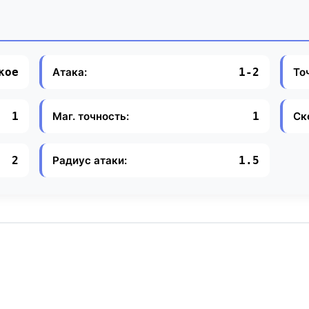
Атака:
То
кое
1-2
Маг. точность:
Ск
1
1
Радиус атаки:
2
1.5