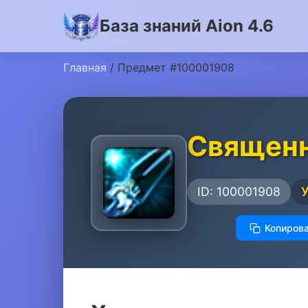
База знаний Aion 4.6
Главная
/ Предмет #100001908
Священн
ID: 100001908
Копирова