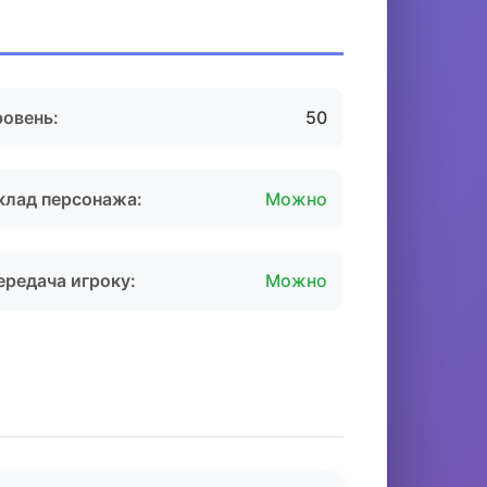
ровень:
50
клад персонажа:
Можно
ередача игроку:
Можно