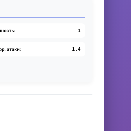
чность:
1
ор. атаки:
1.4