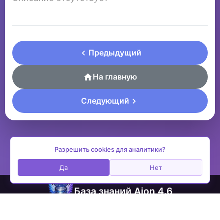
Предыдущий
На главную
Следующий
Разрешить cookies для аналитики?
Да
Нет
База знаний Aion 4.6
contactplay@ya.ru