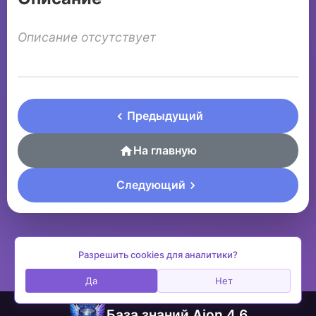
Описание отсутствует
Предыдущий
На главную
Следующий
Разрешить cookies для аналитики?
Да
Нет
База знаний Aion 4.6