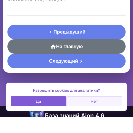
Предыдущий
На главную
Следующий
Разрешить cookies для аналитики?
Да
Нет
База знаний Aion 4.6
contactplay@ya.ru