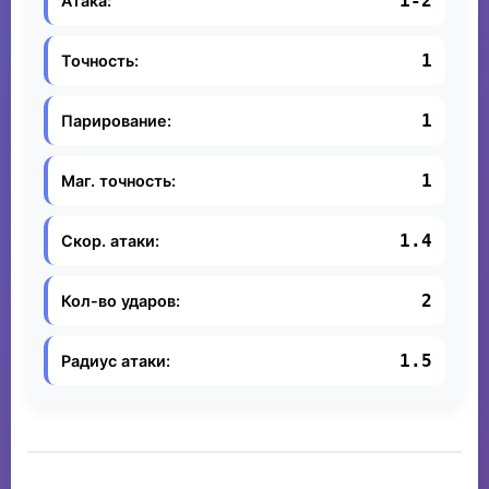
1-2
Атака:
1
Точность:
1
Парирование:
1
Маг. точность:
1.4
Скор. атаки:
2
Кол-во ударов:
1.5
Радиус атаки: