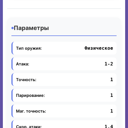
Параметры
Физическое
Тип оружия:
1-2
Атака:
1
Точность:
1
Парирование:
1
Маг. точность:
1.4
Скор. атаки: