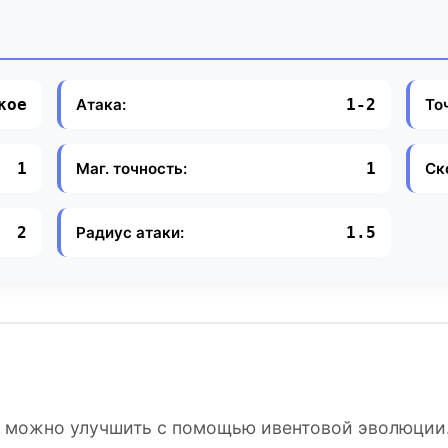
Атака:
То
кое
1-2
Маг. точность:
Ск
1
1
Радиус атаки:
2
1.5
ет можно улучшить с помощью ивентовой эволюции