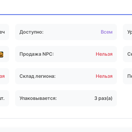
еч
Доступно:
Всем
У
Продажа NPC:
Нельзя
С
зя
Склад легиона:
Нельзя
П
шт.
Упаковывается:
3 раз(а)