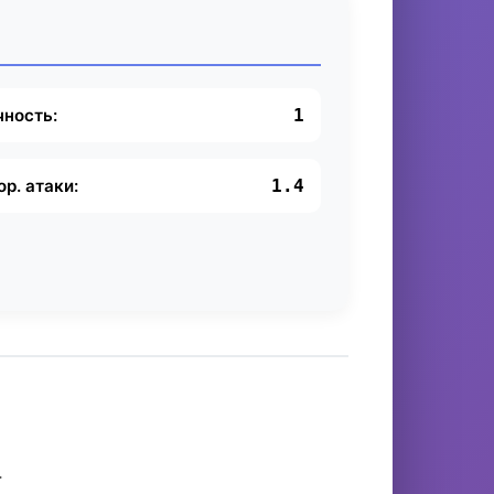
чность:
1
ор. атаки:
1.4
.