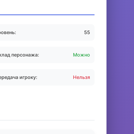
ровень:
55
клад персонажа:
Можно
ередача игроку:
Нельзя