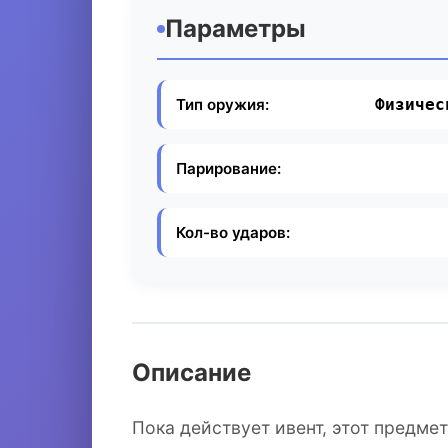
Параметры
Тип оружия:
Физичес
Парирование:
Кол-во ударов:
Описание
Пока действует ивент, этот предм