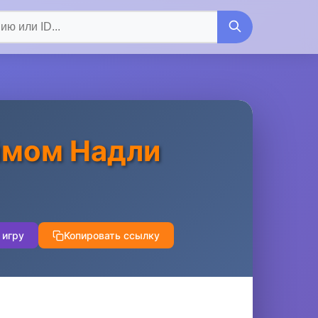
ймом Надли
 игру
Копировать ссылку