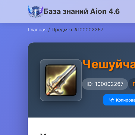
База знаний Aion 4.6
Главная
/ Предмет #100002267
Чешуйча
ID: 100002267
Копирова