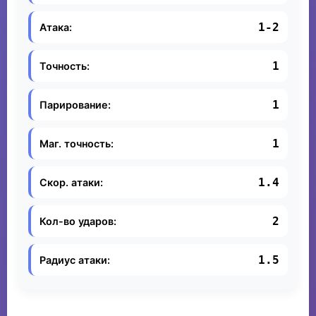
1-2
Атака:
1
Точность:
1
Парирование:
1
Маг. точность:
1.4
Скор. атаки:
2
Кол-во ударов:
1.5
Радиус атаки: