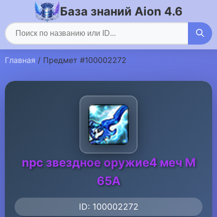
База знаний Aion 4.6
Главная
/ Предмет #100002272
npc звездное оружие4 меч M
65A
ID: 100002272