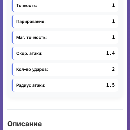
1
Точность:
1
Парирование:
1
Маг. точность:
1.4
Скор. атаки:
2
Кол-во ударов:
1.5
Радиус атаки:
Описание