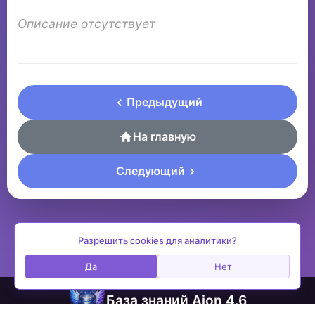
Описание отсутствует
Предыдущий
На главную
Следующий
Разрешить cookies для аналитики?
Да
Нет
База знаний Aion 4.6