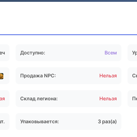
еч
Доступно:
Всем
У
Продажа NPC:
Нельзя
С
зя
Склад легиона:
Нельзя
П
шт.
Упаковывается:
3 раз(а)