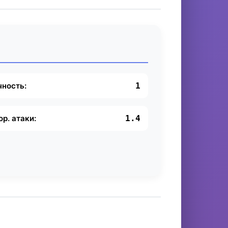
чность:
1
ор. атаки:
1.4