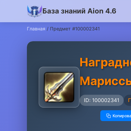
База знаний Aion 4.6
Главная
/ Предмет #100002341
Наградн
Марисс
ID: 100002341
Копирова