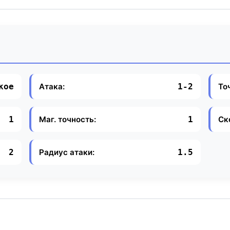
Атака:
То
кое
1-2
Маг. точность:
Ск
1
1
Радиус атаки:
2
1.5