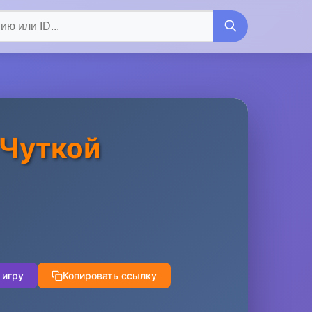
 Чуткой
 игру
Копировать ссылку