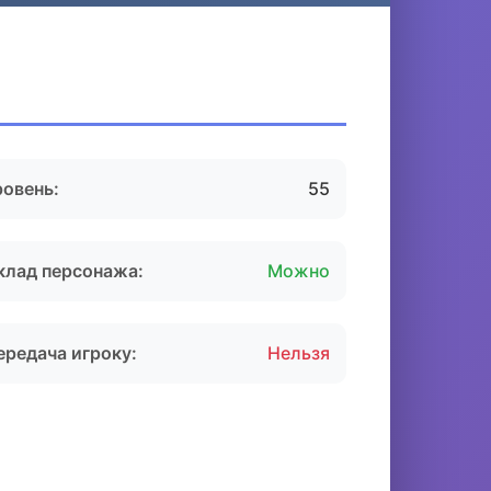
ровень:
55
клад персонажа:
Можно
ередача игроку:
Нельзя