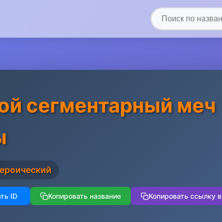
ой сегментарный меч
ы
Героический
ть ID
Копировать название
Копировать ссылку в