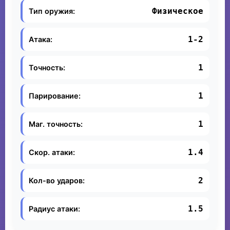
Физическое
Тип оружия:
1-2
Атака:
1
Точность:
1
Парирование:
1
Маг. точность:
1.4
Скор. атаки:
2
Кол-во ударов:
1.5
Радиус атаки: