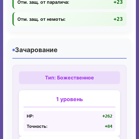
+23
Отм. защ. от паралича:
+23
Отм. защ. от немоты:
Зачарование
Тип: Божественное
1 уровень
HP:
+262
Точность:
+84