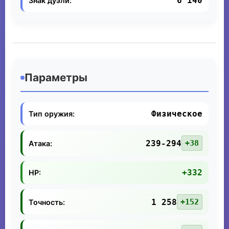
6 140
Знак дуэли:
Параметры
Физическое
Тип оружия:
239-294
+38
Атака:
+332
HP:
1 258
+152
Точность: