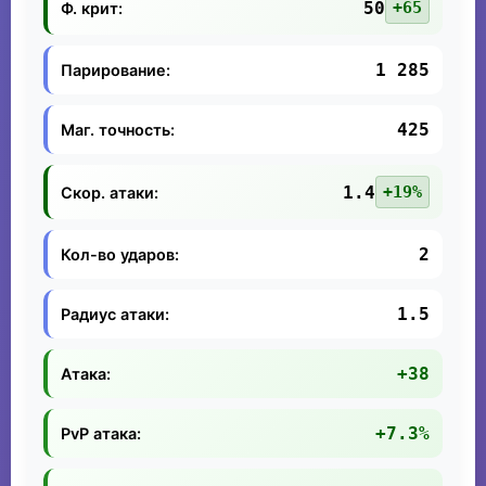
50
+65
Ф. крит:
1 285
Парирование:
425
Маг. точность:
1.4
+19%
Скор. атаки:
2
Кол-во ударов:
1.5
Радиус атаки:
+38
Атака:
+7.3%
PvP атака: