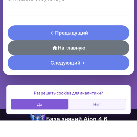
Предыдущий
На главную
Следующий
Разрешить cookies для аналитики?
Да
Нет
База знаний Aion 4.6
contactplay@ya.ru