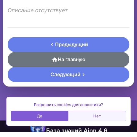
Описание отсутствует
Предыдущий
На главную
Следующий
Разрешить cookies для аналитики?
Да
Нет
База знаний Aion 4.6