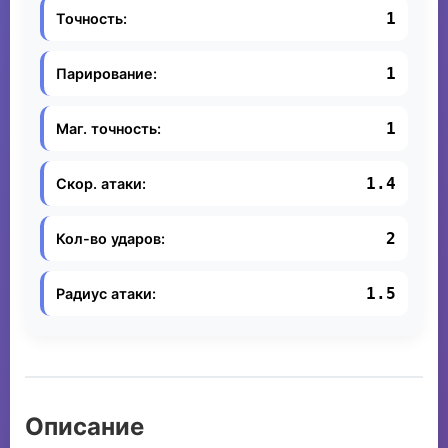
1
Точность:
1
Парирование:
1
Маг. точность:
1.4
Скор. атаки:
2
Кол-во ударов:
1.5
Радиус атаки:
Описание