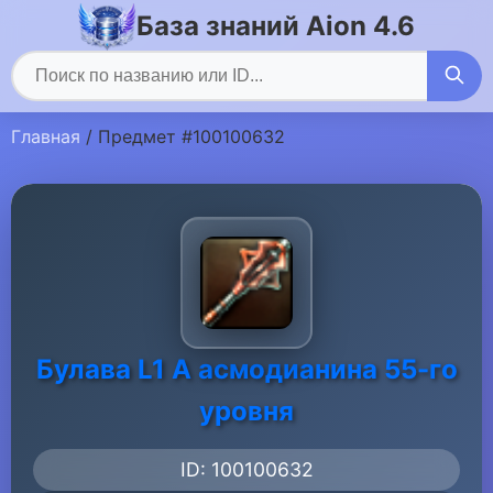
База знаний Aion 4.6
Главная
/ Предмет #100100632
Булава L1 A асмодианина 55-го
уровня
ID: 100100632