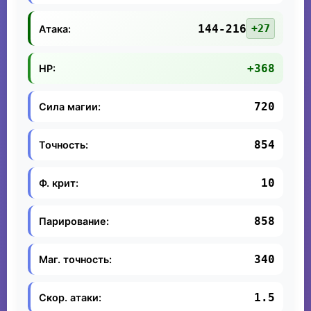
144-216
+27
Атака:
+368
HP:
720
Сила магии:
854
Точность:
10
Ф. крит:
858
Парирование:
340
Маг. точность:
1.5
Скор. атаки: