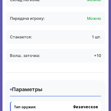
Передача игроку:
Можно
Стакается:
1 шт.
Волш. заточка:
+10
Параметры
Физическое
Тип оружия: