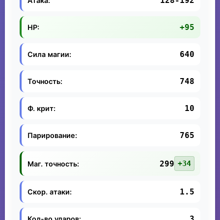
128-192
Атака:
+95
HP:
640
Сила магии:
748
Точность:
10
Ф. крит:
765
Парирование:
299
+34
Маг. точность:
1.5
Скор. атаки:
3
Кол-во ударов: