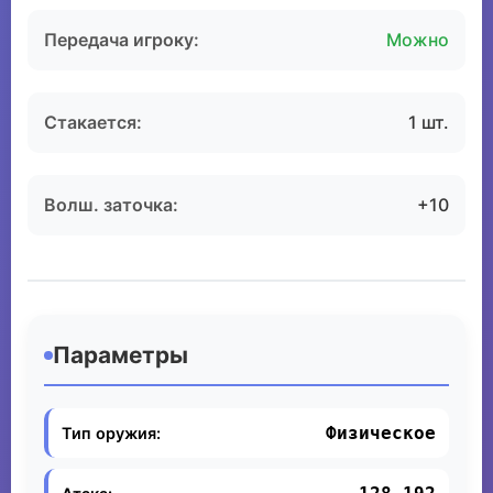
Передача игроку:
Можно
Стакается:
1 шт.
Волш. заточка:
+10
Параметры
Физическое
Тип оружия: