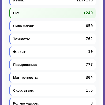
129-195
Атака:
+240
HP:
650
Сила магии:
762
Точность:
10
Ф. крит:
777
Парирование:
304
Маг. точность:
1.5
Скор. атаки:
3
Кол-во ударов: