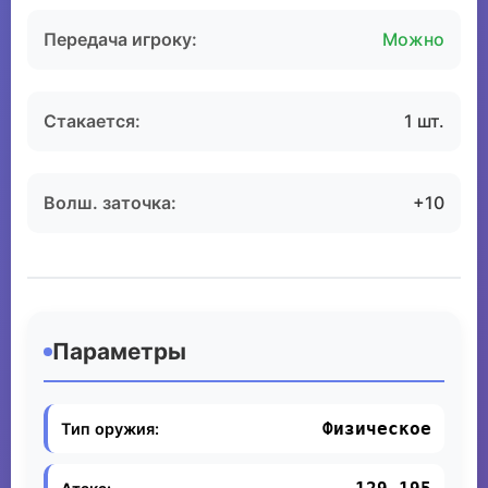
Передача игроку:
Можно
Стакается:
1 шт.
Волш. заточка:
+10
Параметры
Физическое
Тип оружия: