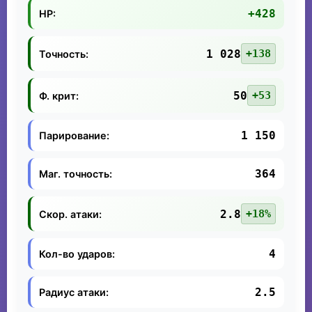
+428
HP:
1 028
+138
Точность:
50
+53
Ф. крит:
1 150
Парирование:
364
Маг. точность:
2.8
+18%
Скор. атаки:
4
Кол-во ударов:
2.5
Радиус атаки: